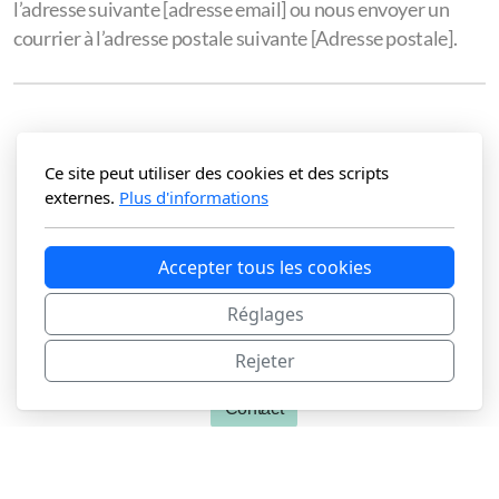
l’adresse suivante [adresse email] ou nous envoyer un
courrier à l’adresse postale suivante [Adresse postale].
Ce site peut utiliser des cookies et des scripts
externes.
Plus d'informations
Accepter tous les cookies
Rejoins moi sur mes réseaux
Réglages
Rejeter
Contact
Copyright ©2025 All rights reserved.